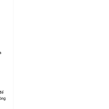
a
để
hòng