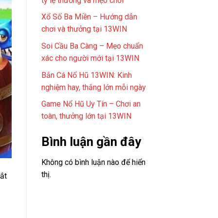
tỷ lệ thưởng và mẹo chơi
Xổ Số Ba Miền – Hướng dẫn
chơi và thưởng tại 13WIN
Soi Cầu Ba Càng – Mẹo chuẩn
xác cho người mới tại 13WIN
Bắn Cá Nổ Hũ 13WIN: Kinh
nghiệm hay, thắng lớn mỗi ngày
Game Nổ Hũ Uy Tín – Chơi an
toàn, thưởng lớn tại 13WIN
Bình luận gần đây
Không có bình luận nào để hiển
thị.
bắt