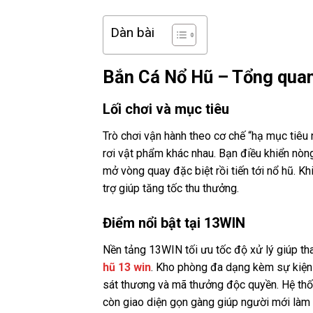
Dàn bài
Bắn Cá Nổ Hũ – Tổng quan
Lối chơi và mục tiêu
Trò chơi vận hành theo cơ chế “hạ mục tiêu 
rơi vật phẩm khác nhau. Bạn điều khiển nòn
mở vòng quay đặc biệt rồi tiến tới nổ hũ. K
trợ giúp tăng tốc thu thưởng.
Điểm nổi bật tại 13WIN
Nền tảng 13WIN tối ưu tốc độ xử lý giúp th
hũ 13 win
. Kho phòng đa dạng kèm sự kiện 
sát thương và mã thưởng độc quyền. Hệ thống
còn giao diện gọn gàng giúp người mới làm