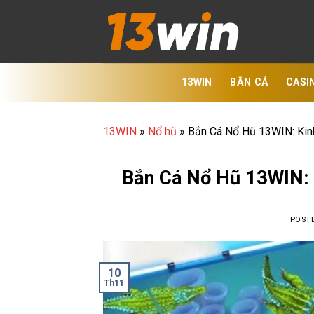
Skip
to
content
13WIN
BẮN CÁ
CASI
13WIN
»
Nổ hũ
»
Bắn Cá Nổ Hũ 13WIN: Kinh
Bắn Cá Nổ Hũ 13WIN: 
POST
10
Th11