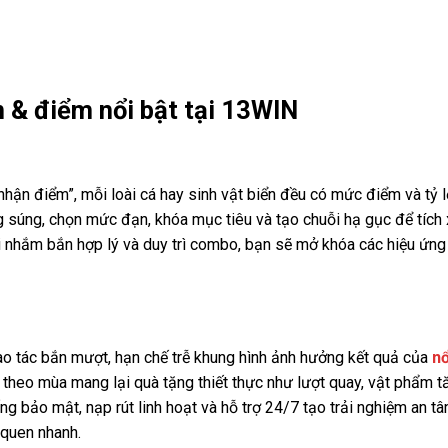
 & điểm nổi bật tại 13WIN
nhận điểm”, mỗi loài cá hay sinh vật biển đều có mức điểm và tỷ l
g súng, chọn mức đạn, khóa mục tiêu và tạo chuỗi hạ gục để tích 
hi nhắm bắn hợp lý và duy trì combo, bạn sẽ mở khóa các hiệu ứng
ao tác bắn mượt, hạn chế trễ khung hình ảnh hưởng kết quả của
n
theo mùa mang lại quà tặng thiết thực như lượt quay, vật phẩm t
 bảo mật, nạp rút linh hoạt và hỗ trợ 24/7 tạo trải nghiệm an tâ
 quen nhanh.