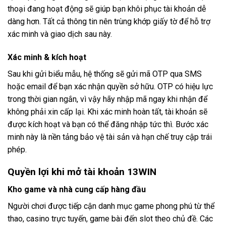
thoại đang hoạt động sẽ giúp bạn khôi phục tài khoản dễ
dàng hơn. Tất cả thông tin nên trùng khớp giấy tờ để hỗ trợ
xác minh và giao dịch sau này.
Xác minh & kích hoạt
Sau khi gửi biểu mẫu, hệ thống sẽ gửi mã OTP qua SMS
hoặc email để bạn xác nhận quyền sở hữu. OTP có hiệu lực
trong thời gian ngắn, vì vậy hãy nhập mã ngay khi nhận để
không phải xin cấp lại. Khi xác minh hoàn tất, tài khoản sẽ
được kích hoạt và bạn có thể đăng nhập tức thì. Bước xác
minh này là nền tảng bảo vệ tài sản và hạn chế truy cập trái
phép.
Quyền lợi khi mở tài khoản 13WIN
Kho game và nhà cung cấp hàng đầu
Người chơi được tiếp cận danh mục game phong phú từ thể
thao, casino trực tuyến, game bài đến slot theo chủ đề. Các