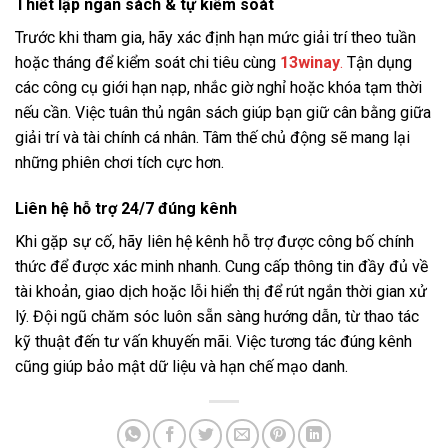
Thiết lập ngân sách & tự kiểm soát
Trước khi tham gia, hãy xác định hạn mức giải trí theo tuần
hoặc tháng để kiểm soát chi tiêu cùng
13winay
.
Tận dụng
các công cụ giới hạn nạp, nhắc giờ nghỉ hoặc khóa tạm thời
nếu cần. Việc tuân thủ ngân sách giúp bạn giữ cân bằng giữa
giải trí và tài chính cá nhân. Tâm thế chủ động sẽ mang lại
những phiên chơi tích cực hơn.
Liên hệ hỗ trợ 24/7 đúng kênh
Khi gặp sự cố, hãy liên hệ kênh hỗ trợ được công bố chính
thức để được xác minh nhanh. Cung cấp thông tin đầy đủ về
tài khoản, giao dịch hoặc lỗi hiển thị để rút ngắn thời gian xử
lý. Đội ngũ chăm sóc luôn sẵn sàng hướng dẫn, từ thao tác
kỹ thuật đến tư vấn khuyến mãi. Việc tương tác đúng kênh
cũng giúp bảo mật dữ liệu và hạn chế mạo danh.