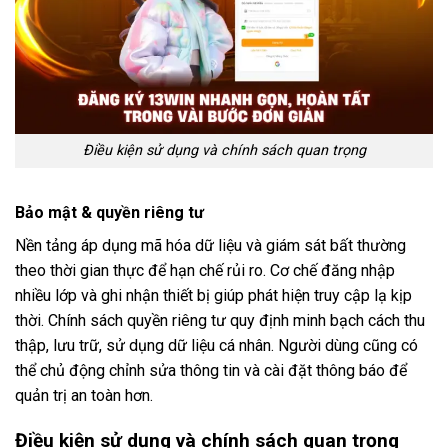
Điều kiện sử dụng và chính sách quan trọng
Bảo mật & quyền riêng tư
Nền tảng áp dụng mã hóa dữ liệu và giám sát bất thường
theo thời gian thực để hạn chế rủi ro. Cơ chế đăng nhập
nhiều lớp và ghi nhận thiết bị giúp phát hiện truy cập lạ kịp
thời. Chính sách quyền riêng tư quy định minh bạch cách thu
thập, lưu trữ, sử dụng dữ liệu cá nhân. Người dùng cũng có
thể chủ động chỉnh sửa thông tin và cài đặt thông báo để
quản trị an toàn hơn.
Điều kiện sử dụng và chính sách quan trọng