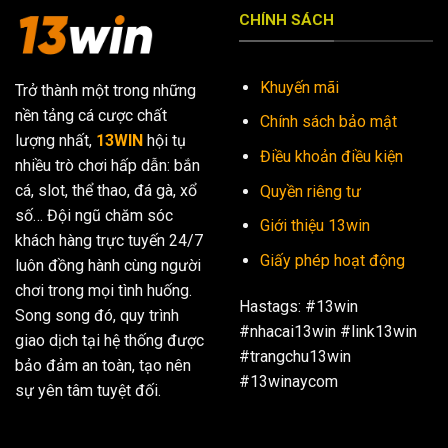
CHÍNH SÁCH
Khuyến mãi
Trở thành một trong những
nền tảng cá cược chất
Chính sách bảo mật
lượng nhất,
13WIN
hội tụ
Điều khoản điều kiện
nhiều trò chơi hấp dẫn: bắn
cá, slot, thể thao, đá gà, xổ
Quyền riêng tư
số… Đội ngũ chăm sóc
Giới thiệu 13win
khách hàng trực tuyến 24/7
Giấy phép hoạt động
luôn đồng hành cùng người
chơi trong mọi tình huống.
Hastags: #13win
Song song đó, quy trình
#nhacai13win #link13win
giao dịch tại hệ thống được
#trangchu13win
bảo đảm an toàn, tạo nên
#13winaycom
sự yên tâm tuyệt đối.